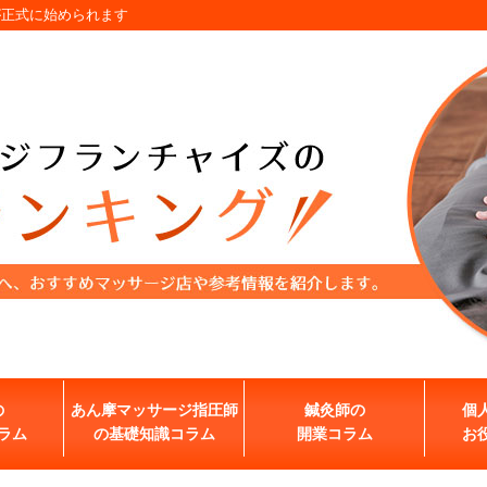
が正式に始められます
の
あん摩マッサージ指圧師
鍼灸師の
個
ラム
の基礎知識コラム
開業コラム
お