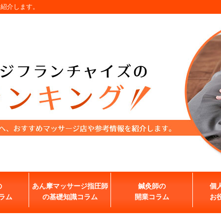
を紹介します。
の
あん摩マッサージ指圧師
鍼灸師の
個
ラム
の基礎知識コラム
開業コラム
お