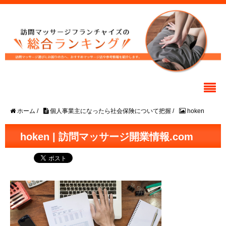
ホーム
/
個人事業主になったら社会保険について把握
/
hoken
hoken | 訪問マッサージ開業情報.com